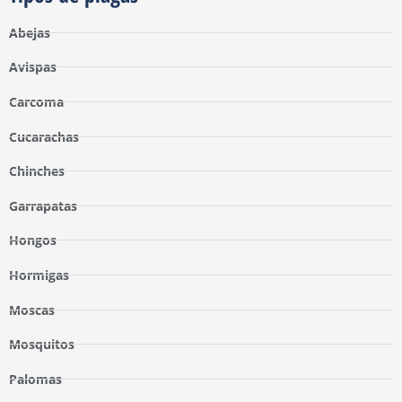
Abejas
Avispas
Carcoma
Cucarachas
Chinches
Garrapatas
Hongos
Hormigas
Moscas
Mosquitos
Palomas