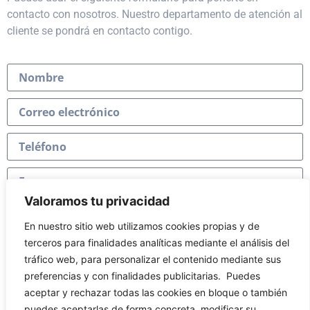
contacto con nosotros. Nuestro departamento de atención al
cliente se pondrá en contacto contigo.
Valoramos tu privacidad
En nuestro sitio web utilizamos cookies propias y de
terceros para finalidades analíticas mediante el análisis del
tráfico web, para personalizar el contenido mediante sus
preferencias y con finalidades publicitarias.
Puedes
Consiento el uso de mis datos para los fines
aceptar y rechazar todas las cookies en bloque o también
indicados en la
Política de privacidad.
puedes aceptarlas de forma concreta, modificar su