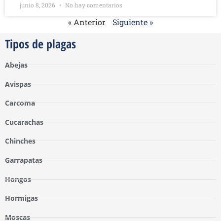
junio 8, 2026
No hay comentarios
« Anterior
Siguiente »
Tipos de plagas
Abejas
Avispas
Carcoma
Cucarachas
Chinches
Garrapatas
Hongos
Hormigas
Moscas