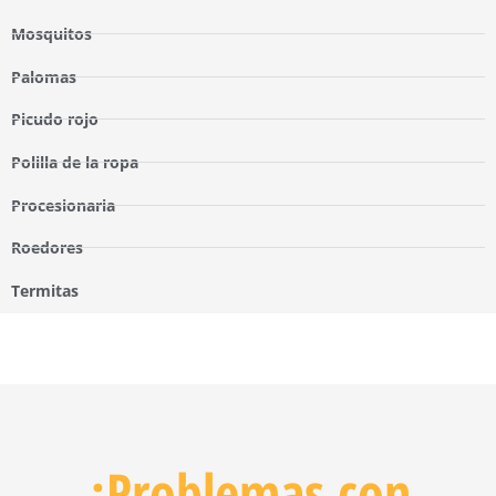
Mosquitos
Palomas
Picudo rojo
Polilla de la ropa
Procesionaria
Roedores
Termitas
¿Problemas con